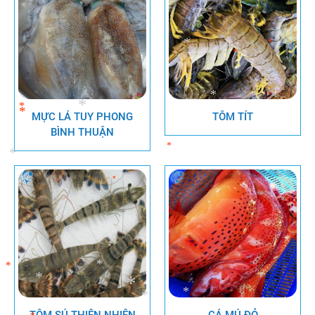
*
*
*
*
*
MỰC LÁ TUY PHONG
TÔM TÍT
BÌNH THUẬN
*
*
*
*
*
*
*
*
*
*
*
*
TÔM SÚ THIÊN NHIÊN
CÁ MÚ ĐỎ