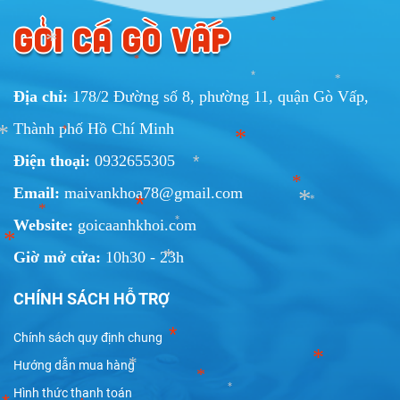
GỎI CÁ GÒ VẤP
*
*
Địa chỉ:
178/2 Đường số 8, phường 11, quận Gò Vấp,
*
*
*
Thành phố Hồ Chí Minh
*
Điện thoại:
0932655305
Email:
maivankhoa78@gmail.com
*
*
*
Website:
goicaanhkhoi.com
*
*
*
*
Giờ mở cửa:
10h30 - 23h
*
*
CHÍNH SÁCH HỖ TRỢ
*
*
Chính sách quy định chung
Hướng dẫn mua hàng
Hình thức thanh toán