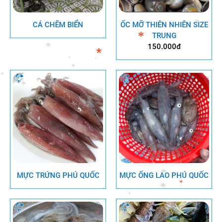
*
*
*
CÁ CHẼM BIỂN
ỐC MỠ THIÊN NHIÊN SIZE
*
TRUNG
*
150.000đ
*
*
*
*
*
*
*
*
*
*
*
MỰC TRỨNG PHÚ QUỐC
MỰC ỐNG LAO PHÚ QUỐC
*
*
*