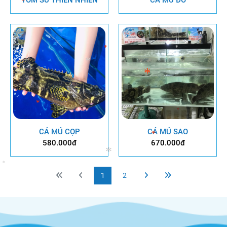
*
*
*
*
*
*
*
*
*
*
*
*
CÁ MÚ CỌP
CÁ MÚ SAO
580.000đ
670.000đ
*
1
2
*
*