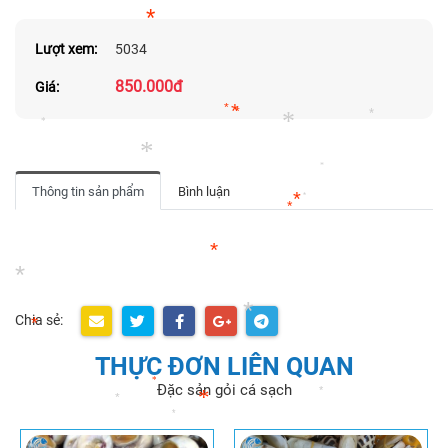
*
Lượt xem:
5034
850.000đ
Giá:
*
*
*
*
*
*
Thông tin sản phẩm
Bình luận
*
*
*
*
*
*
*
Chia sẻ:
*
THỰC ĐƠN LIÊN QUAN
*
Đặc sản gỏi cá sạch
*
*
*
*
*