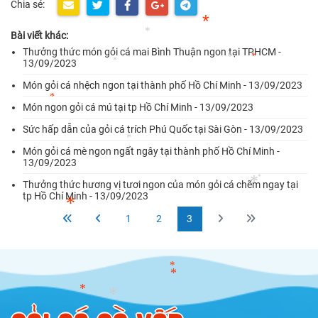
Chia sẻ:
*
Bài viết khác:
Thưởng thức món gỏi cá mai Bình Thuận ngon tại TPHCM -
*
*
13/09/2023
*
*
*
Món gỏi cá nhệch ngon tại thành phố Hồ Chí Minh - 13/09/2023
Món ngon gỏi cá mú tại tp Hồ Chí Minh - 13/09/2023
*
Sức hấp dẫn của gỏi cá trích Phú Quốc tại Sài Gòn - 13/09/2023
Món gỏi cá mè ngon ngất ngây tại thành phố Hồ Chí Minh -
*
13/09/2023
Thưởng thức hương vị tươi ngon của món gỏi cá chẽm ngay tại
*
tp Hồ Chí Minh - 13/09/2023
*
1
2
3
*
*
*
*