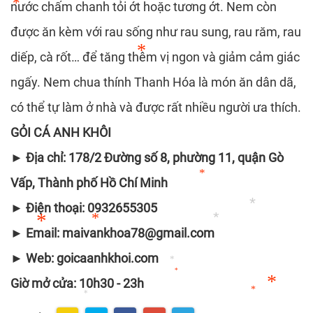
nước chấm chanh tỏi ớt hoặc tương ớt. Nem còn
*
*
được ăn kèm với rau sống như rau sung, rau răm, rau
*
diếp, cà rốt… để tăng thêm vị ngon và giảm cảm giác
ngấy. Nem chua thính Thanh Hóa là món ăn dân dã,
*
có thể tự làm ở nhà và được rất nhiều người ưa thích.
GỎI CÁ ANH KHÔI
► Địa chỉ: 178/2 Đường số 8, phường 11, quận Gò
Vấp, Thành phố Hồ Chí Minh
*
► Điện thoại: 0932655305
► Email: maivankhoa78@gmail.com
*
*
*
► Web: goicaanhkhoi.com
*
*
Giờ mở cửa: 10h30 - 23h
*
*
*