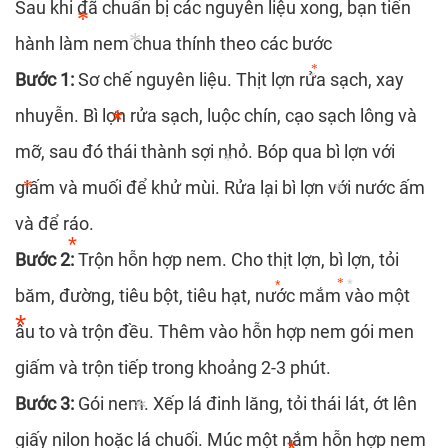
Sau khi đã chuẩn bị các nguyên liệu xong, bạn tiến
*
hành làm nem chua thính theo các bước
*
Bước 1:
Sơ chế nguyên liệu. Thịt lợn rửa sạch, xay
*
*
*
nhuyễn. Bì lợn rửa sạch, luộc chín, cạo sạch lông và
mỡ, sau đó thái thành sợi nhỏ. Bóp qua bì lợn với
*
giấm và muối để khử mùi. Rửa lại bì lợn với nước ấm
*
và để ráo.
*
*
Bước 2:
Trộn hỗn hợp nem. Cho thịt lợn, bì lợn, tỏi
*
băm, đường, tiêu bột, tiêu hạt, nước mắm vào một
*
*
*
âu to và trộn đều. Thêm vào hỗn hợp nem gói men
giấm và trộn tiếp trong khoảng 2-3 phút.
*
Bước 3:
Gói nem. Xếp lá đinh lăng, tỏi thái lát, ớt lên
giấy nilon hoặc lá chuối. Múc một nắm hỗn hợp nem