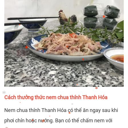
*
*
*
*
*
*
*
*
*
*
*
*
*
*
Cách thưởng thức nem chua thính Thanh Hóa
*
*
*
*
Nem chua thính Thanh Hóa có thể ăn ngay sau khi
*
phơi chín hoặc nướng. Bạn có thể chấm nem với
*
*