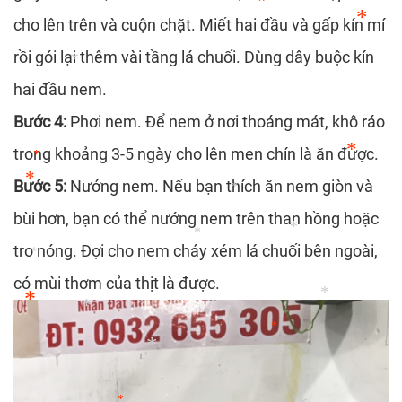
*
cho lên trên và cuộn chặt. Miết hai đầu và gấp kín mí
*
rồi gói lại thêm vài tầng lá chuối. Dùng dây buộc kín
*
hai đầu nem.
*
Bước 4:
Phơi nem. Để nem ở nơi thoáng mát, khô ráo
trong khoảng 3-5 ngày cho lên men chín là ăn được.
*
Bước 5:
Nướng nem. Nếu bạn thích ăn nem giòn và
*
*
*
bùi hơn, bạn có thể nướng nem trên than hồng hoặc
tro nóng. Đợi cho nem cháy xém lá chuối bên ngoài,
*
*
*
có mùi thơm của thịt là được.
*
*
*
*
*