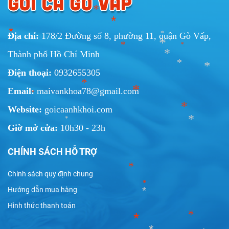
GỎI CÁ GÒ VẤP
*
*
Địa chỉ:
178/2 Đường số 8, phường 11, quận Gò Vấp,
*
*
Thành phố Hồ Chí Minh
*
*
*
*
Điện thoại:
0932655305
*
*
Email:
maivankhoa78@gmail.com
*
*
*
Website:
goicaanhkhoi.com
*
Giờ mở cửa:
10h30 - 23h
*
*
*
CHÍNH SÁCH HỖ TRỢ
Chính sách quy định chung
*
Hướng dẫn mua hàng
*
Hình thức thanh toán
*