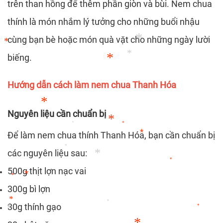
trên than hồng để thêm phần giòn và bùi. Nem chua
*
thính là món nhắm lý tưởng cho những buổi nhậu
cùng bạn bè hoặc món quà vặt cho những ngày lười
biếng.
*
*
*
Hướng dẫn cách làm nem chua Thanh Hóa
*
Nguyên liệu cần chuẩn bị
*
*
Để làm nem chua thính Thanh Hóa, bạn cần chuẩn bị
*
*
*
các nguyên liệu sau:
*
500g thịt lợn nạc vai
*
*
300g bì lợn
*
*
30g thính gạo
*
*
*