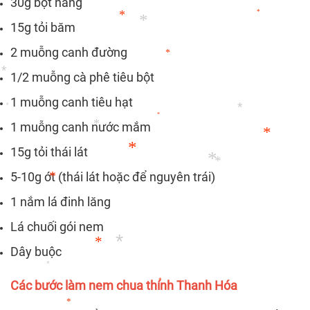
30g bột năng
*
15g tỏi băm
*
*
*
2 muỗng canh đường
*
*
1/2 muỗng cà phê tiêu bột
*
1 muỗng canh tiêu hạt
*
1 muỗng canh nước mắm
*
*
*
15g tỏi thái lát
*
5-10g ớt (thái lát hoặc để nguyên trái)
*
*
*
*
1 nắm lá đinh lăng
*
Lá chuối gói nem
Dây buộc
*
*
*
Các bước làm nem chua thính Thanh Hóa
*