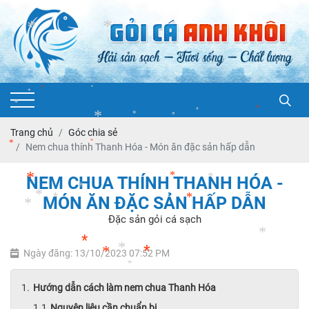
*
*
*
*
*
*
*
*
*
*
Trang chủ
Góc chia sẻ
*
Nem chua thính Thanh Hóa - Món ăn đặc sản hấp dẫn
*
*
*
NEM CHUA THÍNH THANH HÓA -
*
MÓN ĂN ĐẶC SẢN HẤP DẪN
*
*
*
Đặc sản gỏi cá sạch
*
*
*
*
Ngày đăng: 13/10/2023 07:52 PM
*
*
*
*
*
*
Hướng dẫn cách làm nem chua Thanh Hóa
Nguyên liệu cần chuẩn bị