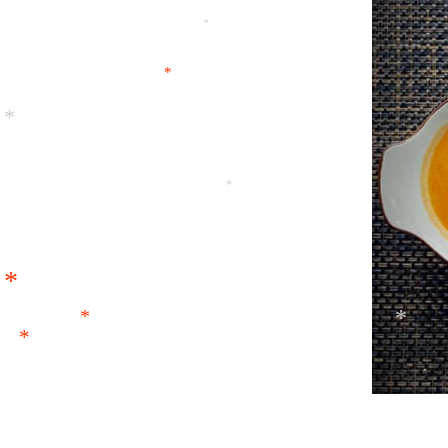
*
*
*
*
*
*
*
*
*
*