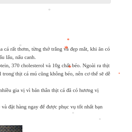
*
a cá rất thơm, từng thớ trắng và đẹp mắt, khi ăn có
ấu lẩu, nấu canh.
*
in, 370 cholesterol và 10g chất béo. Ngoài ra thịt
*
l trong thịt cá mú cũng không béo, nên cơ thể sẽ dễ
*
*
iều gia vị vì bản thân thịt cá đã có hương vị
*
*
 và đặt hàng ngay để được phục vụ tốt nhất bạn
*