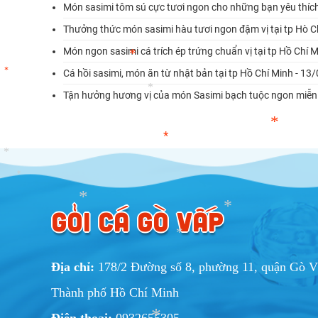
Món sasimi tôm sú cực tươi ngon cho những bạn yêu thíc
Thưởng thức món sasimi hàu tươi ngon đậm vị tại tp Hò C
Món ngon sasimi cá trích ép trứng chuẩn vị tại tp Hồ Chí 
Cá hồi sasimi, món ăn từ nhật bản tại tp Hồ Chí Minh - 1
Tận hưởng hương vị của món Sasimi bạch tuộc ngon miễn 
*
*
*
*
*
*
*
GỎI CÁ GÒ VẤP
Địa chỉ:
178/2 Đường số 8, phường 11, quận Gò V
*
*
Thành phố Hồ Chí Minh
*
Điện thoại:
0932655305