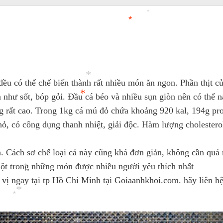
*
*
*
*
*
đều có thể chế biến thành rất nhiều món ăn ngon. Phần thịt củ
n như sốt, bóp gỏi. Đầu cá béo và nhiều sụn giòn nên có thể n
 rất cao. Trong 1kg cá mú đỏ chứa khoảng 920 kal, 194g prote
hỏ, có công dụng thanh nhiệt, giải độc. Hàm lượng cholestero
*
*
 Cách sơ chế loại cá này cũng khá đơn giản, không cần quá nh
*
một trong những món được nhiều người yêu thích nhất
ị ngay tại tp Hồ Chí Minh tại Goiaanhkhoi.com. hãy liên hệ
*