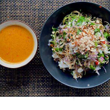
*
*
*
*
*
*