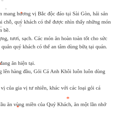
*
n mang hương vị Bắc độc đáo tại Sài Gòn, hải sản
*
tại chỗ, quý khách có thể được nhìn thấy những món
*
n bề.
*
ợng, tươi, sạch. Các món ăn hoàn toàn tốt cho sức
*
o quản quý khách có thể an tâm dùng bữa tại quán.
*
*
ang ăn hiện tại.
ùng lên hàng đầu, Gỏi Cá Anh Khôi luôn luôn dùng
*
ị của gia vị tư nhiên, khác với các loại gỏi cá
*
u cầu ăn vùng miền của Quý Khách, ăn một lần nhớ
*