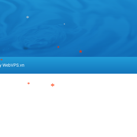
*
*
*
*
*
*
*
by WebVPS.vn
*
*
*
*