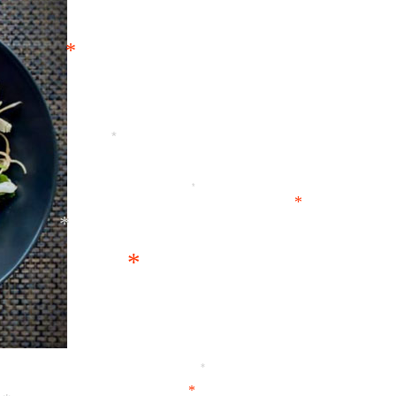
*
*
*
*
*
*
*
*