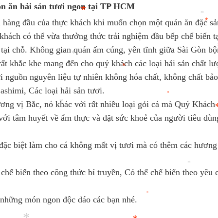
ón ăn hải sản tươi ngon tại TP HCM
*
*
 hàng đầu của thực khách khi muốn chọn một quán ăn đặc sả
khách có thể vừa thưởng thức trải nghiệm đầu bếp chế biến 
*
tại chỗ. Không gian quán ấm cúng, yên tĩnh giữa Sài Gòn bộ
*
ất khắc khe mang đến cho quý khách các loại hải sản chất lư
*
với nguồn nguyên liệu tự nhiên không hóa chất, không chất bả
shimi, Các loại hải sản tươi.
*
*
g vị Bắc, nó khác với rất nhiều loại gỏi cá mà Quý Khách đ
*
*
i, với tâm huyết về ẩm thực và đặt sức khoẻ của người tiêu d
*
 đặc biệt làm cho cá không mất vị tươi mà có thêm các hương v
chế biến theo công thức bí truyền, Có thể chế biến theo yê
*
 những món ngon độc dáo các bạn nhé.
*