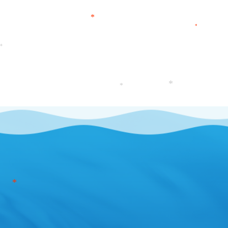
*
*
*
*
*