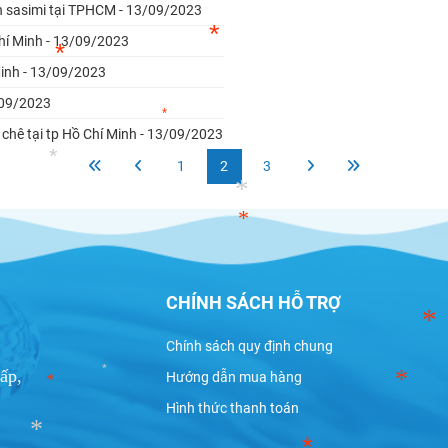
*
h sasimi tại TPHCM - 13/09/2023
*
*
hí Minh - 13/09/2023
Minh - 13/09/2023
3/09/2023
chê tại tp Hồ Chí Minh - 13/09/2023
*
*
1
2
3
*
*
*
CHÍNH SÁCH HỖ TRỢ
*
*
Chính sách quy định chung
ấp,
Hướng dẫn mua hàng
Hình thức thanh toán
*