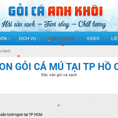
*
*
*
*
*
ĐƠN
DỊCH VỤ
GÓC CHIA SẺ
VIDEO
LI
hí Minh
*
N GỎI CÁ MÚ TẠI TP HỒ 
Đặc sản gỏi cá sạch
*
*
*
*
i sản tươi ngon tại TP HCM