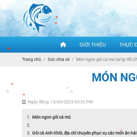
*
*
*
GIỚI THIỆU
THỰC 
*
*
Trang chủ
Góc chia sẻ
Món ngon gỏi cá mú tại tp Hồ C
MÓN NGO
*
Ngày đăng: 13/09/2023 03:32 PM
*
*
Món ngon gỏi cá mú
*
*
*
Gỏi cá Anh Khôi, địa chỉ chuyên phục vụ các món ăn hả